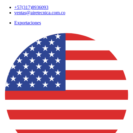
Ir
+57(317)8936093
al
ventas@airetecnica.com.co
contenido
Exportaciones