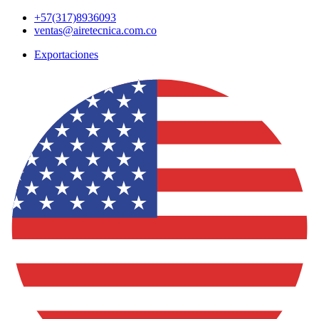
Ir
+57(317)8936093
al
ventas@airetecnica.com.co
contenido
Exportaciones