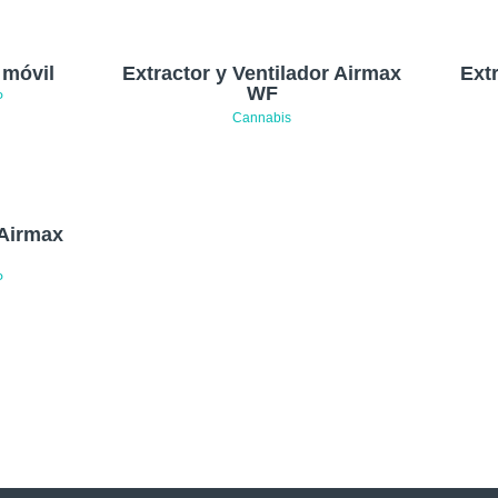
 móvil
Extractor y Ventilador Airmax
Ext
WF
P
Cannabis
 Airmax
P