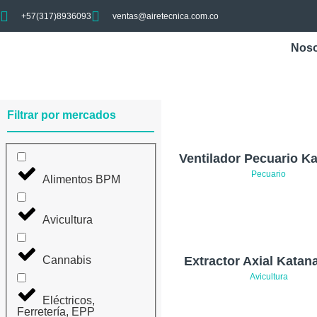
+57(317)8936093
ventas@airetecnica.com.co
Noso
Filtrar por mercados
Ventilador Pecuario K
Pecuario
Alimentos BPM
Avicultura
Cannabis
Extractor Axial Katan
Avicultura
Eléctricos,
Ferretería, EPP