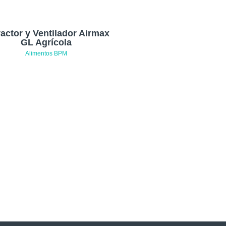
ractor y Ventilador Airmax
GL Agrícola
Alimentos BPM