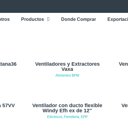
tros
Productos
Donde Comprar
Exportac
atana36
Ventiladores y Extractores
Ven
Vaxa
Alimentos BPM
a 57VV
Ventilador con ducto flexible
Ve
Windy Efh ex de 12″
Eléctricos, Ferretería, EPP